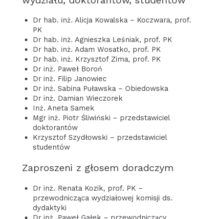
Dr hab. inż. Alicja Kowalska – Koczwara, prof.
PK
Dr hab. inż. Agnieszka Leśniak, prof. PK
Dr hab. inż. Adam Wosatko, prof. PK
Dr hab. inż. Krzysztof Zima, prof. PK
Dr inż. Paweł Boroń
Dr inż. Filip Janowiec
Dr inż. Sabina Puławska – Obiedowska
Dr inż. Damian Wieczorek
Inż. Aneta Samek
Mgr inż. Piotr Śliwiński – przedstawiciel
doktorantów
Krzysztof Szydłowski – przedstawiciel
studentów
Zaproszeni z głosem doradczym
Dr inż. Renata Kozik, prof. PK –
przewodnicząca wydziałowej komisji ds.
dydaktyki
Dr inż. Paweł Gałek – przewodniczący