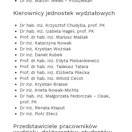
Dr inż. Marcin Tekieli – Prodziekan
Kierownicy jednostek wydziałowych
Dr hab. inż. Krzysztof Chudyba, prof. PK
Dr hab. inż. Izabela Hager, prof. PK
Prof. dr hab. inż. Mariusz Maślak
Dr inż. Katarzyna Nowak
Dr inż. Krystian Woźniak
Dr inż. Daniel Kubek
Prof. dr hab. inż. Edyta Plebankiewicz
Prof. dr hab. inż. Tadeusz Tatara
Prof. dr hab. inż. Elżbieta Pilecka
Prof. dr hab. inż. Witold Cecot
Dr inż. Krystian Brasse
Dr inż. Aneta Nowak-Michta
Dr hab. inż. Małgorzata Fedorczak – Cisak,
prof. PK
Dr inż. Renata Kłaput
Dr inż. Piotr Stecz
Przedstawiciele pracowników
wydziału, doktorantów, studentów