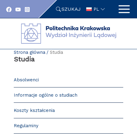
Przejdź
SZUKAJ
do
PL
zawartości
strony
Strona główna
Studia
Studia
Absolwenci
Informacje ogólne o studiach
Koszty kształcenia
Regulaminy