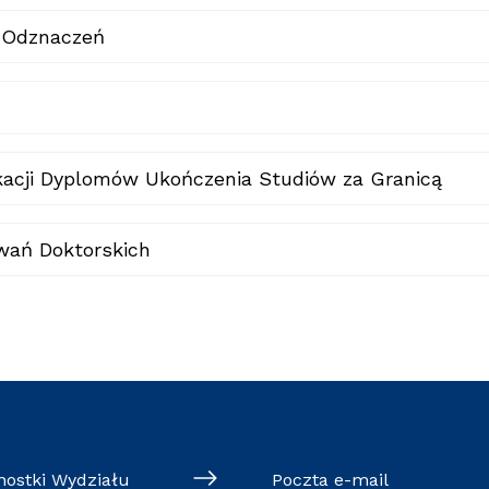
i Odznaczeń
kacji Dyplomów Ukończenia Studiów za Granicą
wań Doktorskich
nostki Wydziału
Poczta e-mail