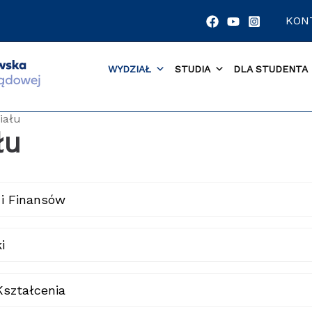
KON
WYDZIAŁ
STUDIA
DLA STUDENTA
iału
łu
 i Finansów
i
Kształcenia