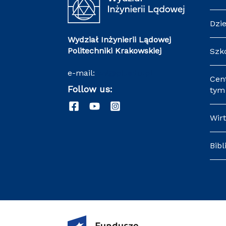
Dzi
Wydział Inżynierii Lądowej
Politechniki Krakowskiej
Szk
e-mail:
wil@pk.edu.pl
Cen
Follow us:
tym 
Wir
Bibl