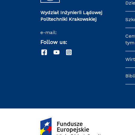
Dzi
Wydział Inżynierii Lądowej
Politechniki Krakowskiej
Szk
e-mail:
wil@pk.edu.pl
Cen
Follow us:
tym 
Wir
Bibl