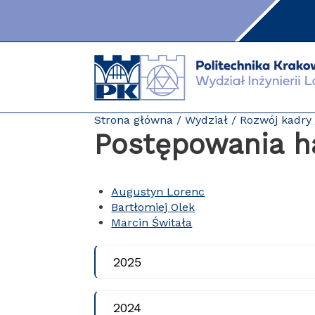
Przejdź
do
zawartości
strony
Strona główna
Wydział
Rozwój kadry
Postępowania ha
Augustyn Lorenc
Bartłomiej Olek
Marcin Świtała
2025
2024