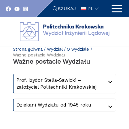
Przejdź
SZUKAJ
do
PL
zawartości
strony
Strona główna
Wydział
O wydziale
Ważne postacie Wydziału
Ważne postacie Wydziału
Prof. Izydor Stella-Sawicki –
założyciel Politechniki Krakowskiej
Dziekani Wydziału od 1945 roku