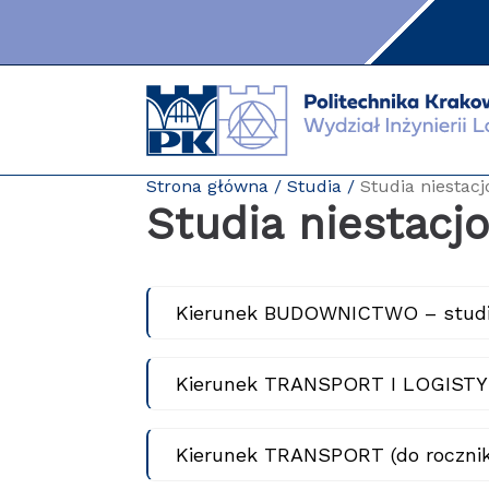
Przejdź
do
zawartości
strony
Strona główna
Studia
Studia niestac
Studia niestacj
Kierunek BUDOWNICTWO – studia
Kierunek TRANSPORT I LOGISTYK
Kierunek TRANSPORT (do rocznika