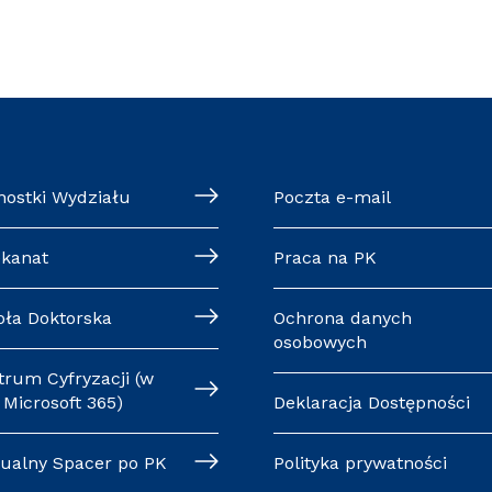
nostki Wydziału
Poczta e-mail
ekanat
Praca na PK
oła Doktorska
Ochrona danych
osobowych
trum Cyfryzacji (w
Microsoft 365)
Deklaracja Dostępności
tualny Spacer po PK
Polityka prywatności