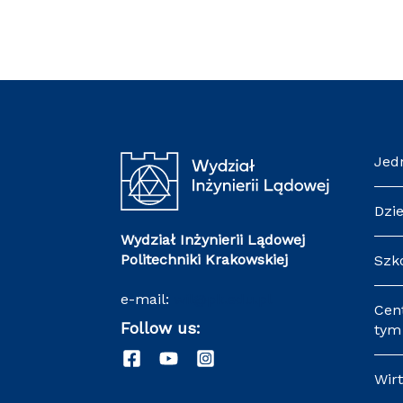
Jed
Dzi
Wydział Inżynierii Lądowej
Politechniki Krakowskiej
Szk
e-mail:
wil@pk.edu.pl
Cen
Follow us:
tym 
Wir