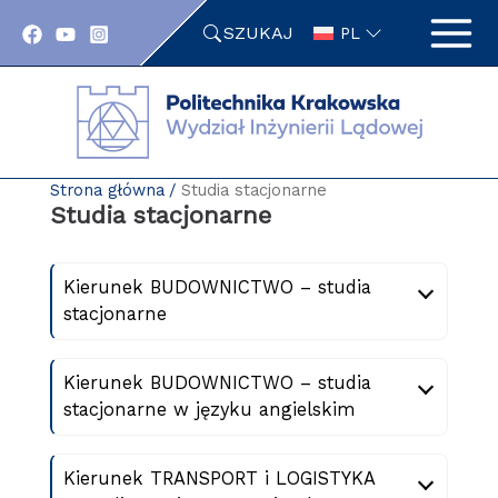
Przejdź
SZUKAJ
do
PL
zawartości
strony
Strona główna
Studia stacjonarne
Studia stacjonarne
Kierunek BUDOWNICTWO – studia
stacjonarne
Kierunek BUDOWNICTWO – studia
stacjonarne w języku angielskim
Kierunek TRANSPORT i LOGISTYKA