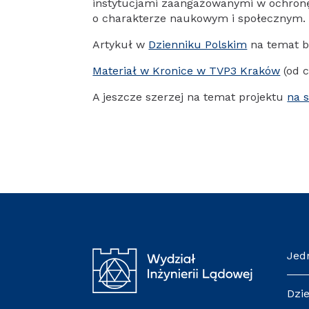
instytucjami zaangażowanymi w ochronę 
o charakterze naukowym i społecznym.
Artykuł w
Dzienniku Polskim
na temat b
Materiał w Kronice w TVP3 Kraków
(od c
A jeszcze szerzej na temat projektu
na s
Jed
Dzi