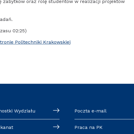
zabytków oraz rolę studentów w realizacji projektów
adań.
zasu 02:25)
tronie Politechniki Krakowskiej
nostki Wydziału
Poczta e-mail
ekanat
Praca na PK