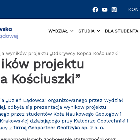
KON
WYDZIAŁ
STUDIA
DLA STUDENTA
ja wyników projektu „Odkrywcy Kopca Kościuszki”
ików projektu
a Kościuszki”
ia „Dzień Lądowca” organizowanego przez Wydział
iej
, odbyła się prezentacja wyników projektu
nego przez studentów
Koła Naukowego Geologów i
Krakowskiej
działającego przy
Katedrze Geotechniki i
acy z
firmą Geopartner Geofizyka sp. z o. o.
ń wspomagających zachowanie stateczności oraz