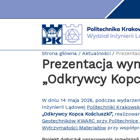
Przejdź
do
zawartości
strony
Strona główna
Aktualności
Prezentac
Prezentacja wyn
„Odkrywcy Kopc
W dniu 14 maja 2026, podczas wydarzen
Inżynierii Lądowej
Politechniki Krakowsk
„Odkrywcy Kopca Kościuszki”,
realizowa
Geotechników KWARC przy Politechnice 
Wytrzymałości Materiałów
przy współpr
Projekt dotyczył opracowania rozwiąza