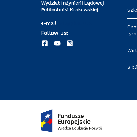
Wydział Inżynierii Lądowej
Politechniki Krakowskiej
Szk
e-mail:
wil@pk.edu.pl
Cen
Follow us:
tym 
Wir
Bibl