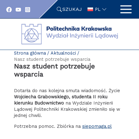
Przejdź
SZUKAJ
do
PL
zawartości
strony
Strona główna
Aktualności
Nasz student potrzebuje wsparcia
Nasz student potrzebuje
wsparcia
Dotarła do nas kolejna smuta wiadomość. Życie
Wojciecha Grabowskiego, studenta II roku
kierunku Budownictwo
na Wydziale Inżynierii
Lądowej Politechniki Krakowskiej zmieniło się w
jednej chwili.
Potrzebna pomoc. Zbiórka na
siepomaga.pl