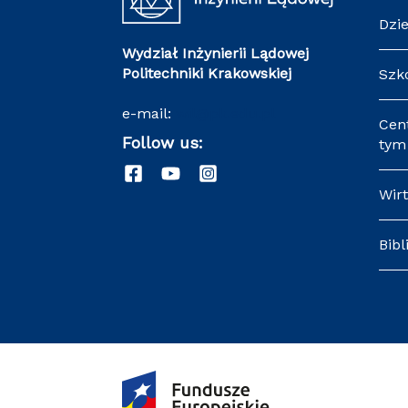
Dzi
Wydział Inżynierii Lądowej
Politechniki Krakowskiej
Szk
e-mail:
wil@pk.edu.pl
Cen
Follow us:
tym 
Wir
Bibl