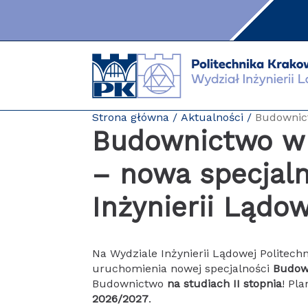
Przejdź
do
zawartości
strony
Strona główna
Aktualności
Budownict
Budownictwo w 
– nowa specjal
Inżynierii Lądow
Na Wydziale Inżynierii Lądowej Politech
uruchomienia nowej specjalności
Budow
Budownictwo
na
studiach II stopnia
! Pl
2026/2027
.