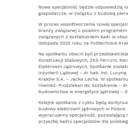
Nowa specjalność będzie odpowiedzią n
gospodarcze, w związku z budową pierws
W proces współtworzenia nowej specjalno
branży związanej z polskim programem 
związanych z kształceniem kadr w obsza
listopada 2025 roku na Politechnice Kra
Na spotkaniu obecni byli przedstawiciele
Konstrukcji Stalowych, ZKS Ferrum, N
Elektrowni Jądrowych. Spotkanie zosta
Inżynierii Lądowej – dr hab. inż. Lucyn
Kraków S.A. – Jacka Lecha. W spotkaniu 
również: Prodziekan ds. kształcenia – dr
budownictwa w energetyce jądrowej – dr 
Kolejne spotkania z cyklu będą kontynu
budowy elektrowni jądrowych w Polsce. 
wypracujemy specjalność, pozwalającą n
przyszłej kadry specjalistów dla polski