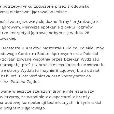
a potrzeby rynku zgłoszone przez środowisko
zej elektrowni jądrowej w Polsce.
ści zaangażowały się liczne firmy i organizacje z
jądrowym. Pierwsze spotkanie z cyklu rozmów
rze energetyki jądrowej odbyło się w dniu 25
kowskiej.
: Mostostalu Kraków, Mostostalu Kielce, Polskiej Izby
arodowego Centrum Badań Jądrowych oraz Polskich
ło zorganizowane wspólnie przez Dziekan Wydziału
ę Domagałę, prof. PK oraz Prezesa Zarządu Mostostalu
ze strony Wydziału Inżynierii Lądowej brali udział
 hab. inż. Piotr Woźniczka oraz koordynator ds.
inż. Paulina Zajdel.
owane w jeszcze szerszym gronie interesariuszy
Wierzymy, że wspólnie z ekspertami z branży
a budowę kompetencji technicznych i inżynierskich
ego programu jądrowego