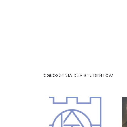
naugurujące działalność
towarzyszenia
uilding…
OGŁOSZENIA DLA STUDENTÓW