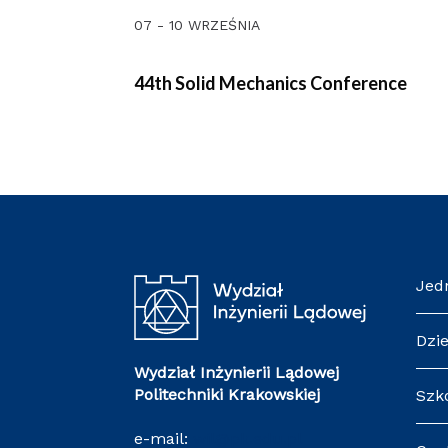
07 - 10 WRZEŚNIA
44th Solid Mechanics Conference
Jed
Dzi
Wydział Inżynierii Lądowej
Politechniki Krakowskiej
Szk
e-mail:
wil@pk.edu.pl
Cen