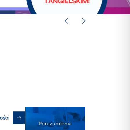
ości
Porozumienia