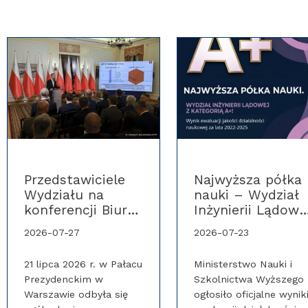
Przedstawiciele
Najwyższa półka
Wydziału na
nauki – Wydział
konferencji Biura
Inżynierii Lądowe
Bezpieczeństwa
z prestiżową
2026-07-27
2026-07-23
Narodowego w
kategorią A+!
Pałacu
21 lipca 2026 r. w Pałacu
Ministerstwo Nauki i
Prezydenckim
Prezydenckim w
Szkolnictwa Wyższego
Warszawie odbyła się
ogłosiło oficjalne wynik