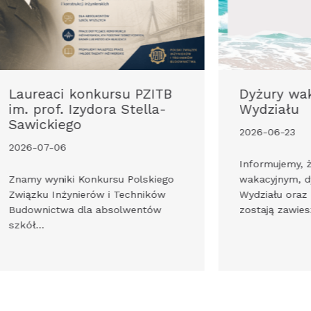
B
Dyżury wakacyjne władz
Z
Wydziału
D
n
2026-06-23
o
20
Informujemy, że w okresie
o
wakacyjnym, dyżury Dziekan
Wydziału oraz Prodziekanów
In
zostają zawieszone….
wa
pr