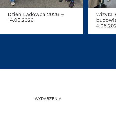
Wizyta Kół Naukowych na
Warszta
budowie kościoła –
– 16.04
4.05.2026
WYDARZENIA