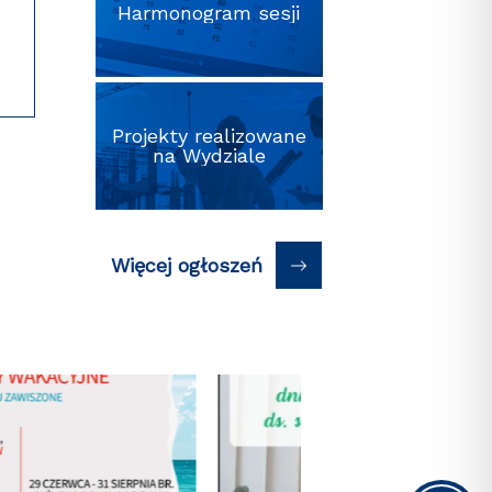
Wydział Inżynierii
napisu i tablicy
Harmonogram sesji
Lądowej będzie nosił…
pamiątkowej,
związanych…
Projekty realizowane
na Wydziale
Więcej ogłoszeń