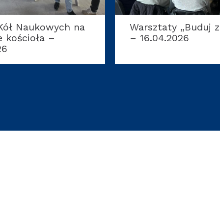
ty „Buduj ze stali”
Koło Naukowe KOR
.2026
podczas Dnia Otwa
Polibudy – 17.04.2