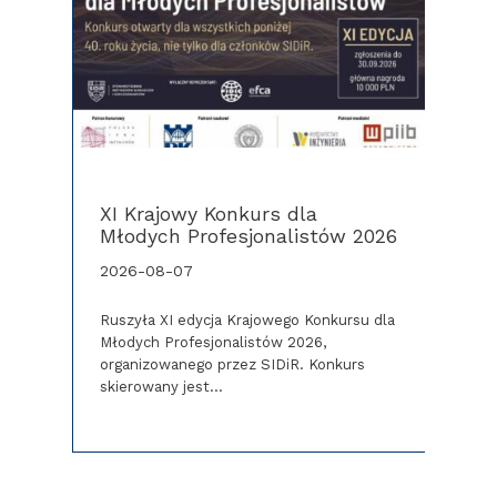
XI Krajowy Konkurs dla
Prze
S
Młodych Profesjonalistów 2026
rekr
2026-08-07
2026
h
Ruszyła XI edycja Krajowego Konkursu dla
ę
Młodych Profesjonalistów 2026,
licy
organizowanego przez SIDiR. Konkurs
skierowany jest…