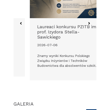
Laureaci konkursu PZITB im.
D
prof. Izydora Stella-
W
Sawickiego
2
2026-07-06
In
dy
Znamy wyniki Konkursu Polskiego
Pr
Związku Inżynierów i Techników
Budownictwa dla absolwentów szkół…
GALERIA