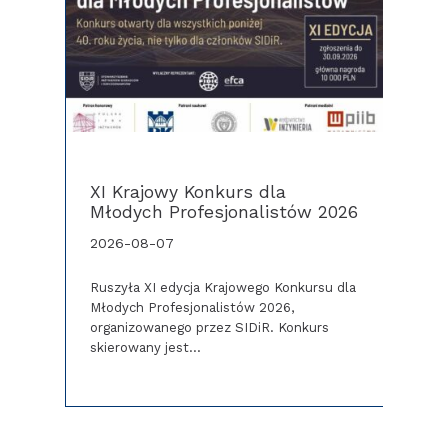
XI Krajowy Konkurs dla
Prze
S
Młodych Profesjonalistów 2026
rekr
2026-08-07
2026
h
Ruszyła XI edycja Krajowego Konkursu dla
ę
Młodych Profesjonalistów 2026,
licy
organizowanego przez SIDiR. Konkurs
skierowany jest…