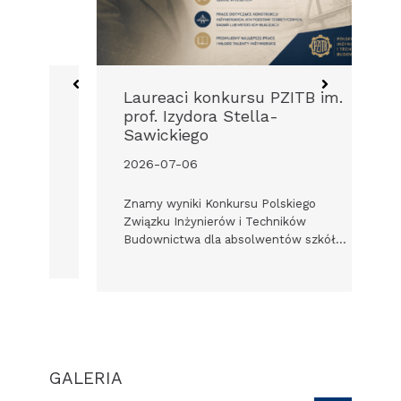
Laureaci konkursu PZITB im.
D
prof. Izydora Stella-
W
Sawickiego
2
2026-07-06
In
dy
Znamy wyniki Konkursu Polskiego
Pr
Związku Inżynierów i Techników
Budownictwa dla absolwentów szkół…
GALERIA